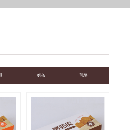
酥
奶条
乳酪