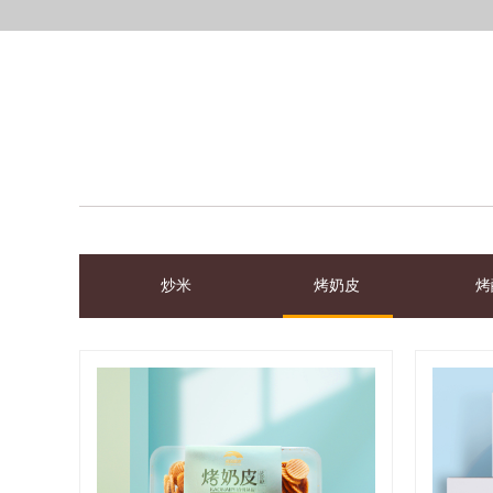
炒米
烤奶皮
烤